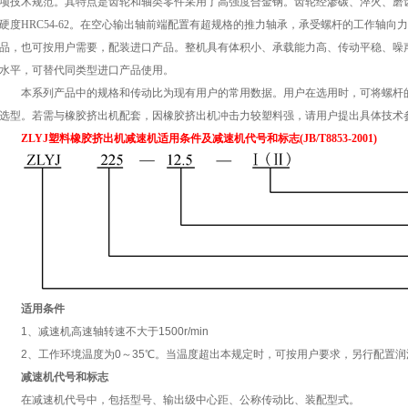
项技术规范。其特点是齿轮和轴类零件采用了高强度合金钢。齿轮经渗碳、淬火、磨齿工艺加
硬度HRC54-62。在空心输出轴前端配置有超规格的推力轴承，承受螺杆的工作轴
品，也可按用户需要，配装进口产品。整机具有体积小、承载能力高、传动平稳、噪
水平，可替代同类型进口产品使用。
本系列产品中的规格和传动比为现有用户的常用数据。用户在选用时，可将螺杆
选型。若需与橡胶挤出机配套，因橡胶挤出机冲击力较塑料强，请用户提出具体技术
ZLYJ塑料橡胶挤出机减速机适用条件及减速机代号和标志(JB/T8853-2001)
适用条件
1、减速机高速轴转速不大于1500r/min
2、工作环境温度为0～35℃。当温度超出本规定时，可按用户要求，另行配置
减速机代号和标志
在减速机代号中，包括型号、输出级中心距、公称传动比、装配型式。