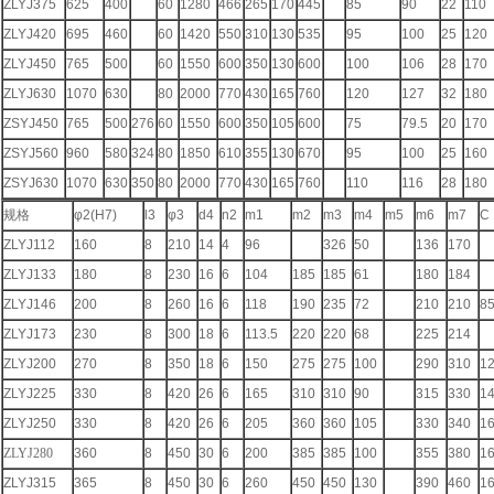
ZLYJ375
625
400
60
1280
466
265
170
445
85
90
22
110
ZLYJ420
695
460
60
1420
550
310
130
535
95
100
25
120
ZLYJ450
765
500
60
1550
600
350
130
600
100
106
28
170
ZLYJ630
1070
630
80
2000
770
430
165
760
120
127
32
180
ZSYJ450
765
500
276
60
1550
600
350
105
600
75
79.5
20
170
ZSYJ560
960
580
324
80
1850
610
355
130
670
95
100
25
160
ZSYJ630
1070
630
350
80
2000
770
430
165
760
110
116
28
180
规格
φ2(H7)
l3
φ3
d4
n2
m1
m2
m3
m4
m5
m6
m7
C
ZLYJ112
160
8
210
14
4
96
326
50
136
170
ZLYJ133
180
8
230
16
6
104
185
185
61
180
184
ZLYJ146
200
8
260
16
6
118
190
235
72
210
210
8
ZLYJ173
230
8
300
18
6
113.5
220
220
68
225
214
ZLYJ200
270
8
350
18
6
150
275
275
100
290
310
1
ZLYJ225
330
8
420
26
6
165
310
310
90
315
330
1
ZLYJ250
330
8
420
26
6
205
360
360
105
330
340
1
ZLYJ280
360
8
450
30
6
200
385
385
100
355
380
1
ZLYJ315
365
8
450
30
6
260
450
450
130
390
460
1