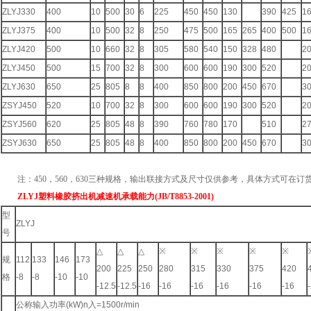
ZLYJ330
400
10
500
30
6
225
450
450
130
390
425
1
ZLYJ375
400
10
500
32
8
250
475
500
165
265
400
500
1
ZLYJ420
500
10
660
32
8
305
580
540
150
328
480
2
ZLYJ450
500
15
700
32
8
300
600
600
190
300
520
2
ZLYJ630
650
25
805
8
8
400
850
800
200
450
670
3
ZSYJ450
520
10
700
32
8
300
600
600
190
300
520
2
ZSYJ560
620
25
805
48
8
390
760
780
170
510
2
ZSYJ630
650
25
805
48
8
400
850
800
200
450
670
3
注：450，560，630三种规格，输出联接方式及尺寸仅供参考，具体方式可在订
ZLYJ塑料橡胶挤出机减速机承载能力(JB/T8853-2001)
型
ZLYJ
号
△
△
△
※
※
※
※
※
规
112
133
146
173
200
225
250
280
315
330
375
420
格
-8
-8
-10
-10
-12.5
-12.5
-16
-16
-16
-16
-16
-16
公称输入功率(kW)n入=1500r/min