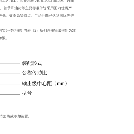
工。齿轮精度为GB10095-88.6级。齿面
向力。轴承和油封等主要标准件皆采用国内优质产
声低、效率高等特点。产品性能已达到国际先进
的实际传动扭矩与表（2）所列许用输出扭矩为准
参数。
润滑加热或冷却装置。