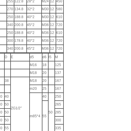
255
122.8
28*2
M24
12
450
270
134.8
32*2
M30
12
580
250
188.8
40*2
M30
12
610
340
200.8
45*2
M36
12
720
250
188.8
40*2
M36
12
610
300
178.8
40*2
M36
12
720
340
200.8
45*2
M36
12
720
D
E
d5
d6
l5
M
M16
18
125
M18
20
137
5
38
M18
20
167
m20
25
167
20
40
40
250
40
50
265
ZG1/2″
60
50
50
285
m85*4
55
60
50
300
60
55
335