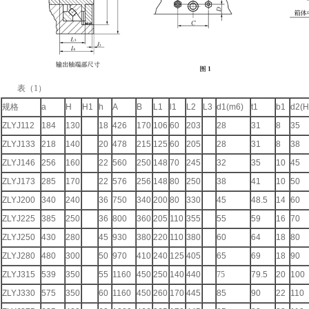
表（1）
规格
a
H
H1
h
A
B
L1
l1
L2
L3
d1(m6)
t1
b1
d2(H
ZLYJ112
184
130
18
426
170
106
60
203
28
31
8
35
ZLYJ133
218
140
20
478
215
125
60
205
28
31
8
38
ZLYJ146
256
160
22
560
250
148
70
245
32
35
10
45
ZLYJ173
285
170
22
576
256
148
80
250
38
41
10
50
ZLYJ200
340
240
36
750
340
200
80
330
45
48.5
14
60
ZLYJ225
385
250
36
800
360
205
110
355
55
59
16
70
ZLYJ250
430
280
45
930
380
220
110
380
60
64
18
80
ZLYJ280
480
300
50
970
410
240
125
405
65
69
18
90
ZLYJ315
539
350
55
1160
450
250
140
440
75
79.5
20
100
ZLYJ330
575
350
60
1160
450
260
170
445
85
90
22
110