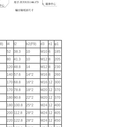
8)
l4
t2
b2(F9)
d3
n1
φ1
52
38.3
10
M10
6
185
80
41.3
10
M12
8
205
120
48.8
14
M12
8
230
140
57.6
14*2
M16
8
260
170
68.8
16*2
M16
12
300
170
78.8
18*2
M20
12
370
180
90.8
22*2
M20
12
370
180
100.8
25*2
M24
12
400
200
112.8
28*2
M24
12
405
220
122.8
28*2
M24
12
450